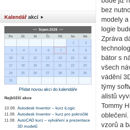
bude již na
bez nut­nos
Kalendář
akcí
mo­de­ly a
lo­gie budo
<<
Srpen 2026
>>
Po
Út
St
Čt
Pá
So
Ne
Zprá­va dá
1
2
tech­no­lo­
3
4
5
6
7
8
9
bá­tor s ná
10
11
12
13
14
15
16
17
18
19
20
21
22
23
všech ná­v
24
25
26
27
28
29
30
vá­dě­ní 3
31
týmy soft­w
Přidat novou akci do kalendáře
a­lis­tů vy
Nejbližší akce
Tommy Hil­f
10.08.
Autodesk Inventor – kurz iLogic
11.08.
Autodesk Inventor – kurz pro pokročilé
ob­le­če­ní
11.08.
AutoCAD kurz – vytváření a prezentace
vzorů a ba
3D modelů