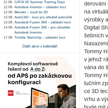
11.08.
CATIA V5 Summer Training Days
de­ro­vá­ní
12.08.
Autodesk Inventor – základní kurz
na vir­tu­á
12.08.
Blender – úvod do 3D
13.08.
AutoCAD – kurz pro středně pokročilé
vý­rob­ky a
13.08.
Autodesk Fusion 360 – základní kurz
Di­gi­tal 
14.08.
Autodesk Fusion 360 – pro uživatele
Autodesk Inventor
šeb­ních v
17.08.
Trimble SketchUp – základní kurz
Na­sa­ze­ní
Další akce v kalendáři
Tommy Hil­f
v jehož rá
vá­na do š
Tommy Hil­f
luč­ním způ
ce 3D tech­
vr­hu a vý
bude mít di