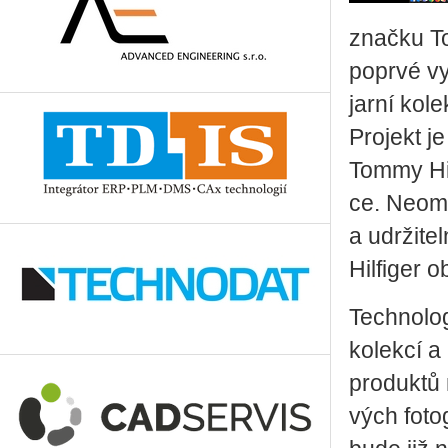
znač­ku To
po­pr­vé vy
jarní ko­le
Pro­jekt j
Tommy Hil­fi
ce. Ne­o­me
a udr­ži­te
Hil­fi­ger ob­l
Tech­no­lo­
ko­lek­cí a
pro­duk­tů 
vých fo­to