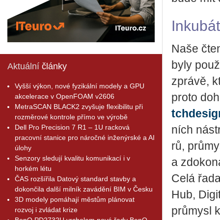
In­ku­b
Naše čte­ná
byly po­u­ži
Aktuální
články
zprá­vě, k
Vyšší výkon, nové fyzikální modely a GPU
proto do­h
akcelerace v OpenFOAM v2606
MetraSCAN BLACK2 zvyšuje flexibilitu při
tchd​esig
rozměrové kontrole přímo ve výrobě
Dell Pro Precision 7 R1 – 1U racková
ních ná­str
pracovní stanice pro náročné inženýrské a AI
rů, prů­mys
úlohy
Senzory sledují kvalitu komunikací i v
a zdo­ko­n
horkém létu
Celá řada 
ČAS rozšířila Datový standard stavby a
dokončila další milník zavádění BIM v Česku
Hub, Di­gi
3D modely pomáhají městům plánovat
prů­my­sl 
rozvoj i zvládat krize
BenQ PD2732U vrcholem nové řady BenQ