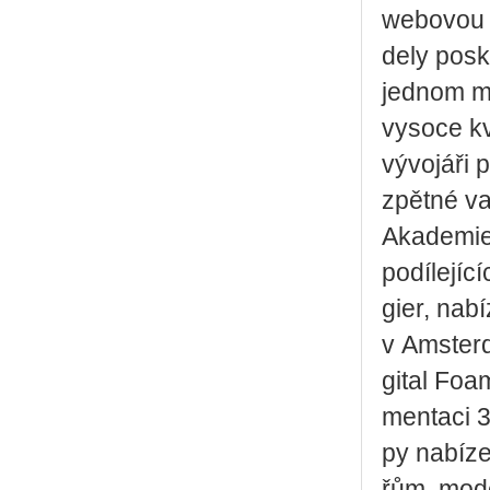
webo­vou a
de­ly po­s
jed­nom mí
vy­so­ce kv
vý­vo­já­ři
zpět­né va
Aka­de­mie
po­dí­le­jí
gier, na­bí
v Am­ster­
gi­tal Fo­a
men­ta­ci 
py na­bí­ze­
řům, mo­de