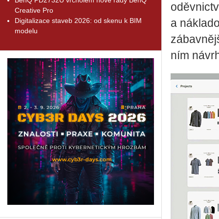
oděv­nic­tv
Creative Pro
Digitalizace staveb 2026: od skenu k BIM
a ná­kla­do
modelu
zá­bav­něj­
ním ná­vr