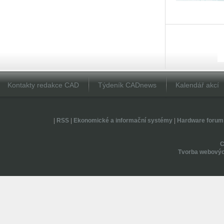
Kontakty redakce CAD
Týdeník CADnews
Kalendář akcí
|
RSS
|
Ekonomické a informační systémy
|
Hardware forum
Tvorba webovýc