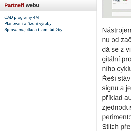
Partneři
webu
CAD programy 4M
Plánování a řízení výroby
Ná­stro­jem
Správa majetku a řízení údržby
nu od za­č
dá se z vi­
gi­tál­ní p
ní­ho cyklu
Řeší stá­va
sig­nu a je
pří­klad au
zjed­no­du­
pe­ri­men­to
Stitch pře­n