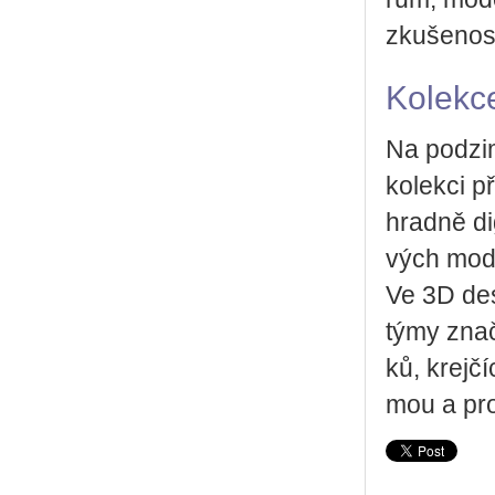
zku­še­nos­t
Kolekc
Na pod­zim
ko­lek­ci p
hrad­ně di­g
vých mo­de­
Ve 3D de­s
týmy znač­
ků, krej­čí
mou a pro­