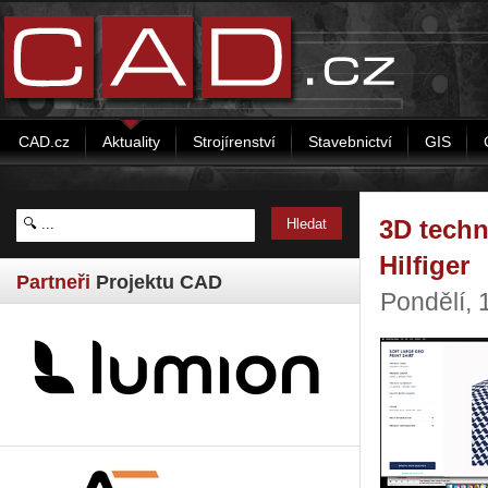
CAD.cz
Aktuality
Strojírenství
Stavebnictví
GIS
3D techn
Hilfiger
Partneři
Projektu CAD
Pondělí, 