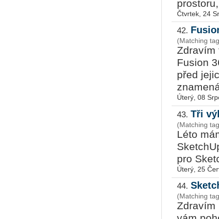
prostoru,
Čtvrtek, 24 
Fusio
42.
(Matching ta
Zdravím 
Fusion 3
před jej
znamená,
Úterý, 08 Sr
Tři v
43.
(Matching ta
Léto máme
SketchUp,
pro Sketc
Úterý, 25 Če
Sketc
44.
(Matching ta
Zdravím n
vám pohodové prázd