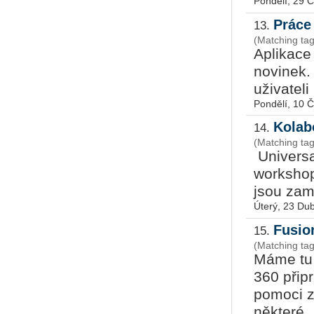
Pondělí, 29 
Práce
13.
(Matching ta
Aplikace
novinek. 
uživateli
Pondělí, 10 
Kolab
14.
(Matching ta
Universa
workshop
jsou zam
Úterý, 23 Du
Fusio
15.
(Matching ta
Máme tu 
360 připr
pomoci ze
některé .