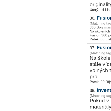
originality
Úterý, 14 Lis
Fusio
36.
(Matching ta
360,Spielman
Na školeních 
Fusion 360 po
Pátek, 03 Li
Fusion
37.
(Matching tag
Na škole
stále ví
volných t
pro ...
Pátek, 20 Říj
Invent
38.
(Matching ta
Pokud v 
materiály