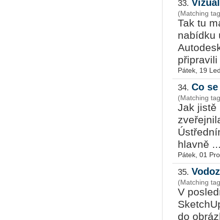
Vizua
33.
(Matching ta
Tak tu m
nabídku 
Autodesk
připravili
Pátek, 19 Le
Co se
34.
(Matching ta
Jak jist
zveřejni
Ústřední
hlavně ..
Pátek, 01 Pr
Vodoz
35.
(Matching ta
V posled
SketchU
do obrázk