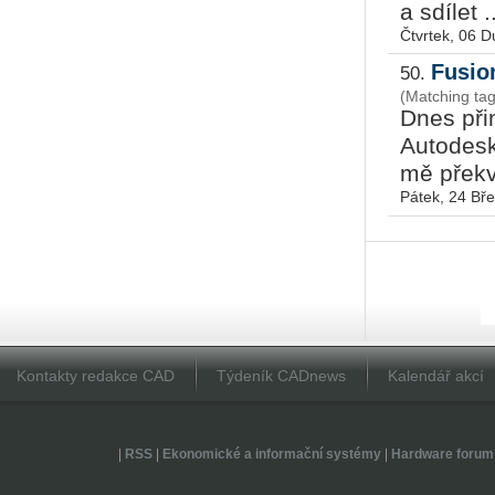
a sdílet ..
Čtvrtek, 06 
Fusion
50.
(Matching ta
Dnes přin
Autodesk 
mě překva
Pátek, 24 Bř
Kontakty redakce CAD
Týdeník CADnews
Kalendář akcí
|
RSS
|
Ekonomické a informační systémy
|
Hardware forum