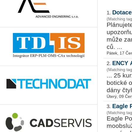
Dotace
1.
(Matching tag
Plá­nu­je
upo­zorňu
může za­m
ců. ...
Pátek, 17 Če
ENCY A
2.
(Matching ta
... 25 kur
bo­tic­ké 
dá­ny čty
Úterý, 09 Če
Eagle 
3.
(Matching tag
Eagle Poi
mo­ob­slu