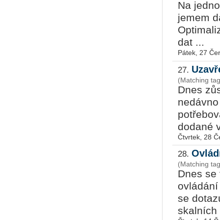
Na jedno
je­mem da
Optimali
dat ...
Pátek, 27 Če
Uzavř
27.
Dnes zůs
nedávno 
potřebova
dodané v
Čtvrtek, 28 
Ovlád
28.
(Matching ta
Dnes se 
ovládání
se dotaz
skalních 