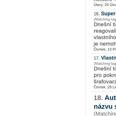
Úterý, 26 Ún
Super
16.
(Matching ta
Dnešní ti
reagoval
vlastního
je nemohl
Čtvrtek, 13 P
Vlast
17.
Dnešní t
pro pokro
šrafovací
Čtvrtek, 29 L
Aut
18.
názvu
(Matchin