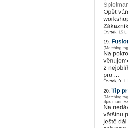
Spielman
Opět vám 
work­sho
Zákazník 
Čtvrtek, 15 L
Fusio
19.
Na pokro
věnujeme
z nejobl
pro ...
Čtvrtek, 01 L
Tip pr
20.
(Matching tag
Spielmann,Vz
Na nedáv
většinu 
ještě dá