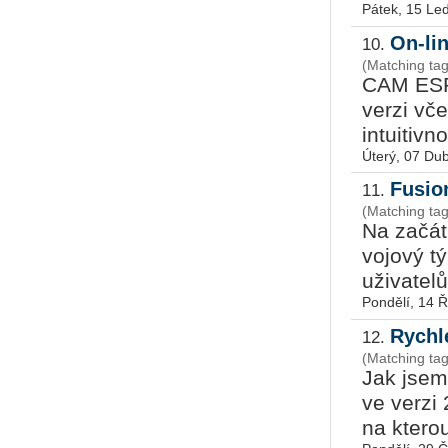
Pátek, 15 Le
On-li
10.
(Matching ta
CAM ESPRI
verzi včet
in­tu­i­ti
Úterý, 07 Du
Fusio
11.
(Matching tag
Na za­čát­
vo­jo­vý t
uži­va­te­l
Pondělí, 14 Ř
Rychl
12.
(Matching ta
Jak jsem
ve verzi 
na kterou