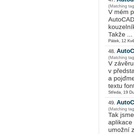
(Matching ta
V mém po
AutoCADu
kouzelní
Takže ...
Pátek, 12 Kv
AutoC
48.
(Matching ta
V závěru
v předst
a pojďme
textu fon
Středa, 19 D
AutoC
49.
(Matching ta
Tak jsme
aplikace
umožní z