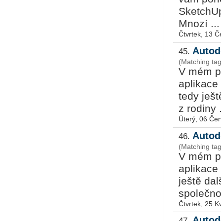
SketchUp
Mnozí ...
Čtvrtek, 13 
Autod
45.
(Matching ta
V mém po
aplikace 
tedy ješt
z rodiny .
Úterý, 06 Če
Autod
46.
(Matching ta
V mém po
aplikace Autode
ještě dal
společnos
Čtvrtek, 25 K
Autod
47.