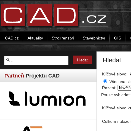
CAD.cz
Aktuality
Strojírenství
Stavebnictví
GIS
Hledat
Klíčové slovo:
Partneři
Projektu CAD
Všechna sl
Řazení:
Pouze vyhledat
Klíčové slovo
k
Celkem nalezen