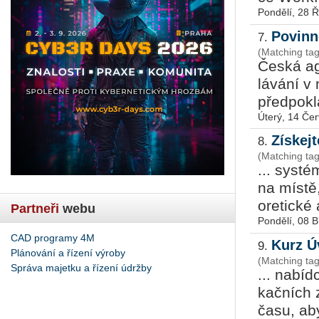
Pondělí, 28 Ř
Povinn
7.
(Matching tag
Česká agen
lá­vá­ní v
před­po­kl
Úterý, 14 Če
Získej
8.
(Matching ta
... sys­t
na místě,
o­re­tic­ké
Partneři
webu
Pondělí, 08 
CAD programy 4M
Kurz 
9.
Plánování a řízení výroby
(Matching tag
Správa majetku a řízení údržby
... na­bíd
kač­ních 
času, aby 