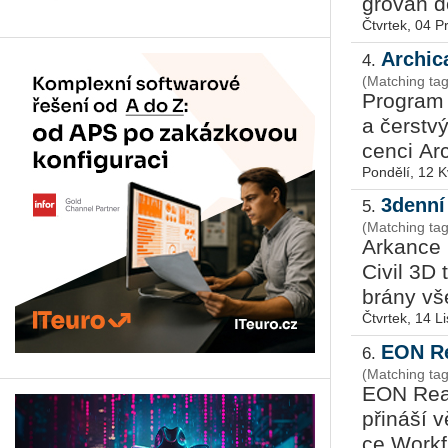
gro­ván do
Čtvrtek, 04 P
Archic
4.
(Matching ta
Pro­gram 
a čer­s­tv
cen­ci Ar­
Pondělí, 12 
3denní
5.
(Matching tag
Ar­kan­ce 
Civil 3D t
brá­ny vše
Čtvrtek, 14 L
EON Re
6.
(Matching tag
EON Re­a­l
při­ná­ší 
ce Work­fl