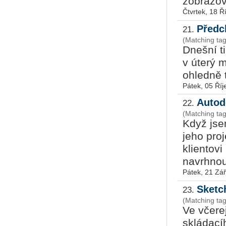
zobrazov
Čtvrtek, 18 Ř
Předc
21.
(Matching ta
Dnešní t
v úterý 
ohledně t
Pátek, 05 Říj
Autod
22.
(Matching tag
Když jse
jeho proj
klientov
navrhnout
Pátek, 21 Zář
Sketch
23.
(Matching tag
Ve včere
skládacíh