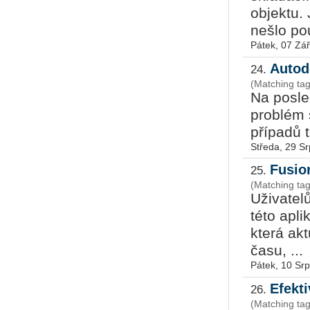
objektu.
nešlo pou
Pátek, 07 Zář
Autod
24.
(Matching ta
Na posle
problém 
případů t
Středa, 29 S
Fusio
25.
Uživatel
této apl
která akt
času, ...
Pátek, 10 Sr
Efekt
26.
(Matching ta