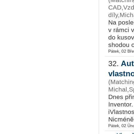
(Matchin
CAD,Vzdě
díly,Mic
Na posle
v rámci v
do kusov
shodou ok
Pátek, 02 Bř
Aut
32.
vlastn
(Matchin
Michal,S
Dnes při
Inventor
iVlastnos
Nicméně j
Pátek, 02 Ún