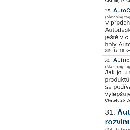
Čtvrtek, 14 
AutoC
29.
(Matching ta
V předcho
Autodesk
ještě víc
holý Aut
Středa, 16 K
Autod
30.
(Matching ta
Jak je u
produktů
se podív
vylepšuje
Čtvrtek, 26 
Aut
31.
rozvin