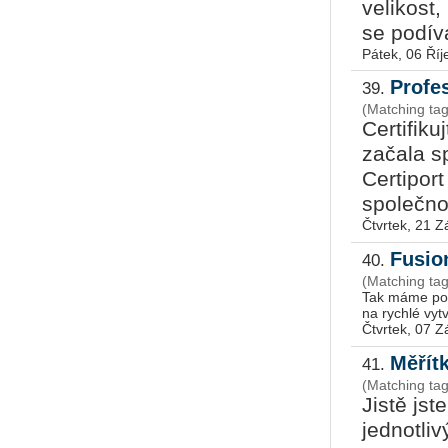
velikost
se podív
Pátek, 06 Říj
Profe
39.
(Matching ta
Certifiku
začala s
Certipor
společnos
Čtvrtek, 21 Z
Fusion
40.
(Matching ta
Tak máme po 
na rychlé vyt
Čtvrtek, 07 Z
Měřít
41.
(Matching ta
Jistě jst
jednotliv