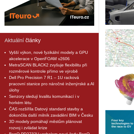
Aktuální
články
Vyšší výkon, nové fyzikální modely a GPU
akcelerace v OpenFOAM v2606
MetraSCAN BLACK2 zvyšuje flexibilitu při
rozměrové kontrole přímo ve výrobě
Dell Pro Precision 7 R1 – 1U racková
pracovní stanice pro náročné inženýrské a AI
úlohy
Senzory sledují kvalitu komunikací i v
horkém létu
ČAS rozšířila Datový standard stavby a
dokončila další milník zavádění BIM v Česku
3D modely pomáhají městům plánovat
rozvoj i zvládat krize
BenQ PD2732U vrcholem nové řady BenQ