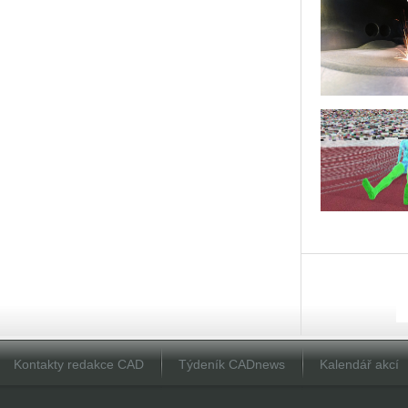
Kontakty redakce CAD
Týdeník CADnews
Kalendář akcí