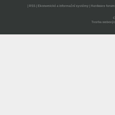
|
RSS
|
Ekonomické a informační systémy
|
Hardware forum
Tvorba webovýc