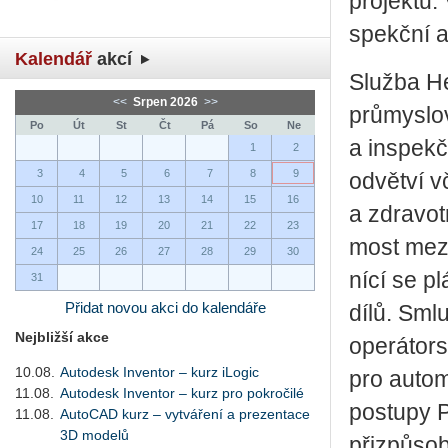
pro­jek­tu.
spekč­ní a
Kalendář
akcí
Služ­ba He­
<<
Srpen 2026
>>
prů­mys­lo­
Po
Út
St
Čt
Pá
So
Ne
a in­spekč­
1
2
3
4
5
6
7
8
9
od­vět­ví v
10
11
12
13
14
15
16
a zdra­vot­
17
18
19
20
21
22
23
most mezi 
24
25
26
27
28
29
30
ní­cí se pl
31
Přidat novou akci do kalendáře
dílů. Smlu
Nejbližší akce
ope­rá­tor­
10.08.
Autodesk Inventor – kurz iLogic
pro au­to­ma
11.08.
Autodesk Inventor – kurz pro pokročilé
po­stu­py 
11.08.
AutoCAD kurz – vytváření a prezentace
3D modelů
při­způ­so­