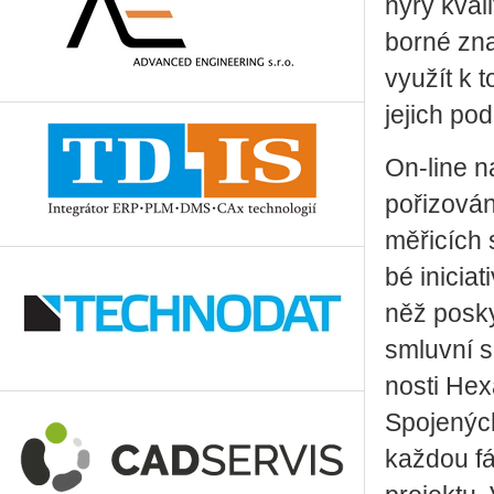
ný­ry kva­li
bor­né zna­
vy­u­žít k 
je­jich pod
On-line na
po­ři­zo­vá
mě­ři­cích 
bé ini­ci­a
něž po­sky
smluv­ní s
nos­ti He­x
Spo­je­nýc
kaž­dou fá