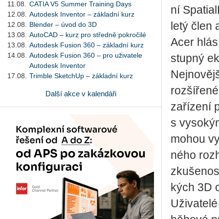
11.08.
CATIA V5 Summer Training Days
ní Spa­ti­
12.08.
Autodesk Inventor – základní kurz
le­tý člen
12.08.
Blender – úvod do 3D
13.08.
AutoCAD – kurz pro středně pokročilé
Acer hlásí
13.08.
Autodesk Fusion 360 – základní kurz
14.08.
Autodesk Fusion 360 – pro uživatele
stup­ný ek
Autodesk Inventor
Nej­no­věj­
17.08.
Trimble SketchUp – základní kurz
roz­ší­ře­n
Další akce v kalendáři
za­ří­ze­ní
s vy­so­kým
mohou vy­u­
né­ho roz­
zku­še­nos­
kých 3D ob
Uži­va­te­l