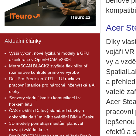
bě­ho­vé pr
kom­pa­ti­
Acer S
Aktuální
články
Díky vlas
vo­já­ři VR
Vyšší výkon, nové fyzikální modely a GPU
akcelerace v OpenFOAM v2606
vy a vzdě­
MetraSCAN BLACK2 zvyšuje flexibilitu při
Spa­ti­alL
rozměrové kontrole přímo ve výrobě
Dell Pro Precision 7 R1 – 1U racková
a pře­hled­
pracovní stanice pro náročné inženýrské a AI
va­te­lé z
úlohy
Senzory sledují kvalitu komunikací i v
Acer Ste­
horkém létu
ČAS rozšířila Datový standard stavby a
pra­cov­ní 
dokončila další milník zavádění BIM v Česku
lep­še­nou 
3D modely pomáhají městům plánovat
rozvoj i zvládat krize
efek­tů a si
BenQ PD2732U vrcholem nové řady BenQ