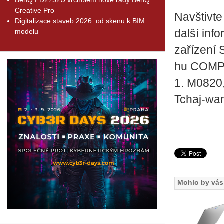
Creative Pro
Na­vštiv­t
Digitalizace staveb 2026: od skenu k BIM
modelu
další in­fo
za­ří­ze­ní
hu COM­PU
1. M0820, 
Tchaj-wa
Mohlo by vás 