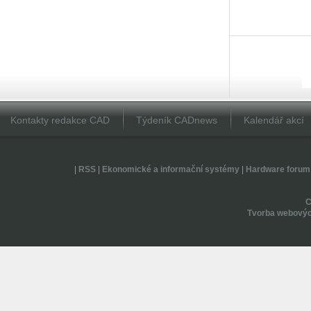
Kontakty redakce CAD
Týdeník CADnews
Kalendář akcí
|
RSS
|
Ekonomické a informační systémy
|
Hardware forum
Tvorba webovýc