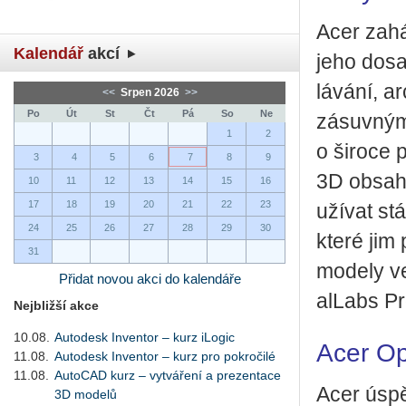
Acer za­há­
Kalendář
akcí
jeho dosah
lá­vá­ní, ar
<<
Srpen 2026
>>
Po
Út
St
Čt
Pá
So
Ne
zá­suv­ný
1
2
o ši­ro­ce 
3
4
5
6
7
8
9
3D ob­sa­hu
10
11
12
13
14
15
16
17
18
19
20
21
22
23
u­ží­vat stá
24
25
26
27
28
29
30
které jim p
31
mo­de­ly v
Přidat novou akci do kalendáře
alLabs Pro 
Nejbližší akce
10.08.
Autodesk Inventor – kurz iLogic
Acer O
11.08.
Autodesk Inventor – kurz pro pokročilé
11.08.
AutoCAD kurz – vytváření a prezentace
Acer úspěš
3D modelů