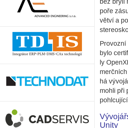
bez brýlí 
po­ře zá­s
vět­ví a po
ste­re­o­sk
Pro­voz­ní
bylo cer­ti
ly Ope­nXR
merč­ních 
há vý­vo­já
mohli při p
po­hl­cu­jí­c
Vývojář
Unity