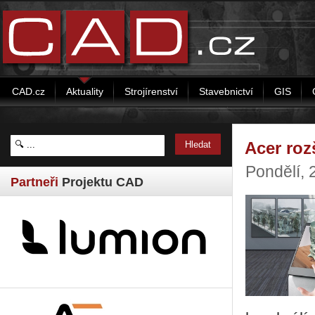
CAD.cz
Aktuality
Strojírenství
Stavebnictví
GIS
Acer roz
Pondělí, 
Partneři
Projektu CAD