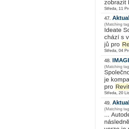
zob­ra­zi
Středa, 11 P
Aktua
47.
(Matching tag
Ide­a­te So
chá­zí s v
jů pro
Re
Středa, 04 P
IMAGI
48.
(Matching ta
Spo­leč­no
je kom­pa­
pro
Revi
Středa, 20 L
Aktua
49.
(Matching tag
... Au­to­
ná­sled­ně
verze je 