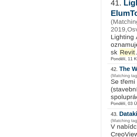
Lig
41.
ElumTo
(Matchin
2019,Osv
Li­ghting 
ozna­mu­j
sk
Revit
Pondělí, 11 
The W
42.
(Matching ta
Se třemi n
(sta­veb­ní
spo­lu­prá
Pondělí, 03 
Datak
43.
(Matching tag
V na­bíd­
Cre­o­Vie