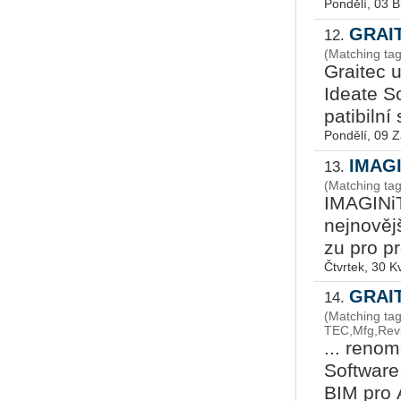
Pondělí, 03 
GRAIT
12.
(Matching ta
Grai­tec 
Ide­a­te So
pa­ti­bil­
Pondělí, 09 Z
IMAGIN
13.
(Matching tags
IMA­GI­NiT
nej­no­věj­
zu pro pr
Čtvrtek, 30 K
GRAIT
14.
(Matching tag
TEC,Mfg,Revi
... re­no­
Soft­ware
BIM pro A