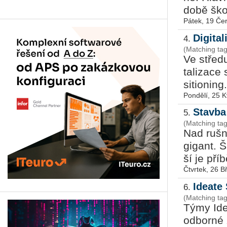
době škol­
Pátek, 19 Če
Digita
4.
(Matching tag
Ve stře­du
ta­li­za­
si­ti­o­ni
Pondělí, 25 
Stavba
5.
(Matching ta
Nad ruš­n
gi­gant. Š
ší je pří­
Čtvrtek, 26 
Ideate
6.
(Matching ta
Týmy Ide
odborné z