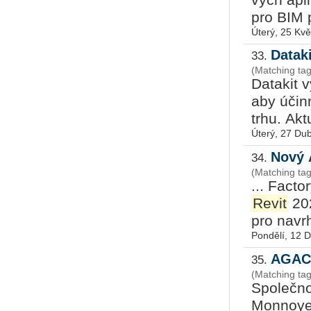
pro BIM p
Úterý, 25 Kv
Datak
33.
(Matching ta
Da­ta­kit v
aby účin­
trhu. Ak­tu
Úterý, 27 Du
Nový 
34.
(Matching ta
... Fac­to
Revit
202
pro na­vr­
Pondělí, 12 
AGACA
35.
(Matching ta
Spo­leč­no
Mon­noye­u