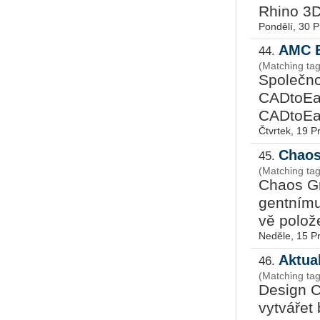
Rhino 3D,
Pondělí, 30 
AMC B
44.
(Matching ta
Spo­leč­no
CAD­to­Ea
CAD­to­Ear
Čtvrtek, 19 P
Chaos
45.
(Matching ta
Chaos Gr
gent­ní­mu
vě po­lo­že
Neděle, 15 P
Aktua
46.
(Matching tag
De­sign Co
vy­tvá­řet