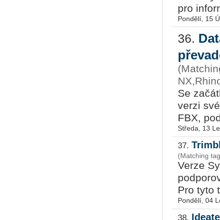
pro in­for
Pondělí, 15 
Dat
36.
převa
(Matchin
NX,Rhino
Se za­čát­
verzi své
FBX, pod­
Středa, 13 L
Trimb
37.
(Matching tag
Verze SysQ
pod­po­ro­
Pro tyto t
Pondělí, 04 
Ideat
38.