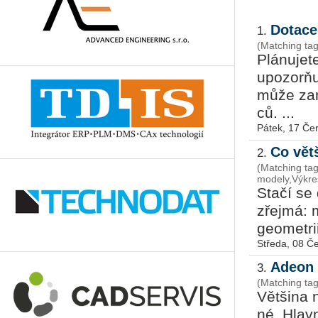
Dotace
1.
(Matching tag
Plá­nu­je
upo­zorňu
může za­m
ců. ...
Pátek, 17 Če
Co vět
2.
(Matching tag
modely,Výkr
Stačí se d
zřej­má: m
ge­o­me­t­
Středa, 08 Č
Adeon 
3.
(Matching tag
Vět­ši­na 
né. Hlav­n