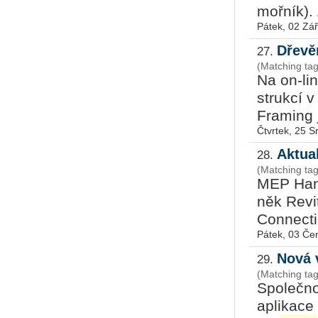
moř­ník). A
Pátek, 02 Zář
Dřevě
27.
(Matching ta
Na on-line
struk­cí 
Fra­ming 
Čtvrtek, 25 
Aktua
28.
(Matching ta
MEP Han­g
něk Re­vi
Con­necti
Pátek, 03 Če
Nová 
29.
(Matching tag
Spo­leč­n
apli­ka­c