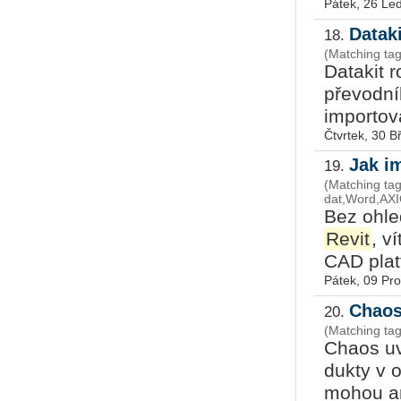
Pátek, 26 Le
Datak
18.
(Matching tag
Da­ta­kit 
pře­vod­n
im­por­to­
Čtvrtek, 30 
Jak i
19.
(Matching tags
dat,Word,AXI
Bez ohle­
Revit
, v
CAD plat­f
Pátek, 09 Pr
Chaos
20.
(Matching tag
Chaos uv
duk­ty v o
mohou ar­ch