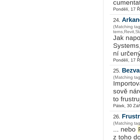
cu­men­tat
Pondělí, 17 Ř
Ar­ka
24.
(Matching tag
tems,Revit,St
Jak na­po­
Sys­tems,
ní ur­če­n
Pondělí, 17 Ř
Bezva
25.
(Matching tag
Im­por­to­
so­vě ná­r
to frustru­
Pátek, 30 Zář
Frust
26.
(Matching tag
... nebo
z toho do