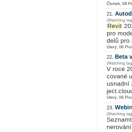
Čtvrtek, 08 P
Autod
21.
(Matching tag
Revit
202
pro mo­de­
de­lů pro a
Úterý, 06 Pro
Beta 
22.
(Matching tag
V roce 2
co­va­né 
usnad­ní z
ject.cloud
Úterý, 06 Pro
Webin
23.
(Matching ta
Se­znam­t
ne­ro­vá­n