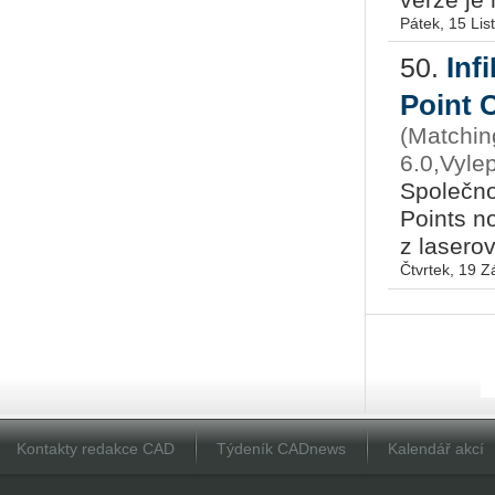
Pátek, 15 Li
Inf
50.
Point 
(Matchin
6.0,Vylep
Spo­leč­no
Points no
z la­se­ro
Čtvrtek, 19 Z
Kontakty redakce CAD
Týdeník CADnews
Kalendář akcí