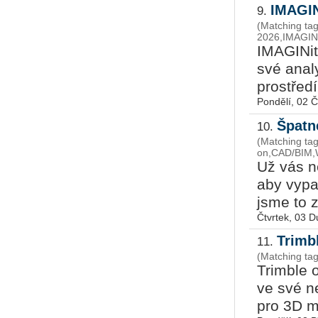
IMAGIN
9.
(Matching tag
2026,IMAGINi
IMA­GI­Nit
své ana­ly
pro­stře­d
Pondělí, 02 
Špatn
10.
(Matching tags:
on,CAD/BIM,W
Už vás ne
aby vy­pa
jsme to za
Čtvrtek, 03 
Trimb
11.
(Matching tag
Trim­ble oz
ve své ne
pro 3D mo­