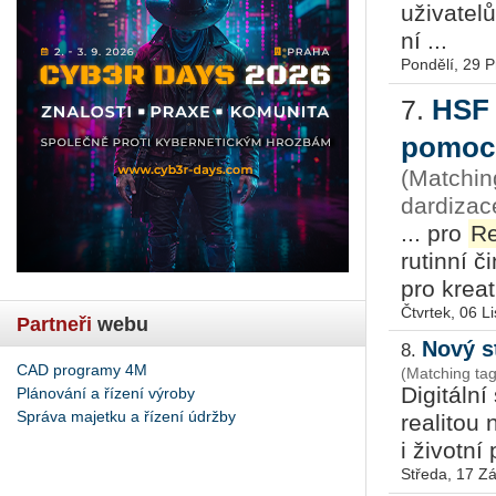
uživate
ní ...
Pondělí, 29 
HSF 
7.
pomocí
(Matchin
dar­di­za
... pro
Re
ru­tin­ní 
pro kre­a­
Čtvrtek, 06 L
Partneři
webu
Nový st
8.
CAD programy 4M
(Matching tag
Di­gi­tál­
Plánování a řízení výroby
Správa majetku a řízení údržby
re­a­li­to
i ži­vot­ní
Středa, 17 Zá