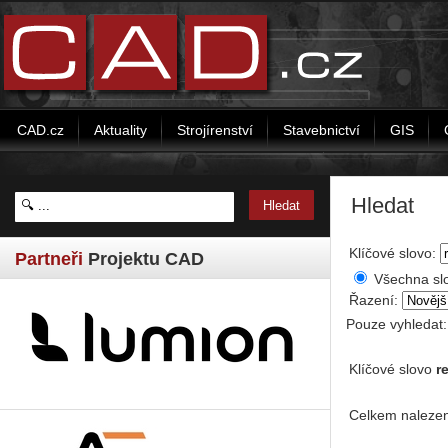
CAD.cz
Aktuality
Strojírenství
Stavebnictví
GIS
Hledat
Klíčové slovo:
Partneři
Projektu CAD
Všechna sl
Řazení:
Pouze vyhledat
Klíčové slovo
re
Celkem nalezen