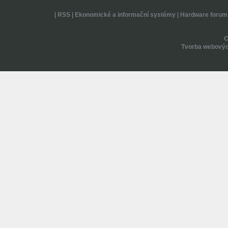
|
RSS
|
Ekonomické a informační systémy
|
Hardware forum
Tvorba webovýc