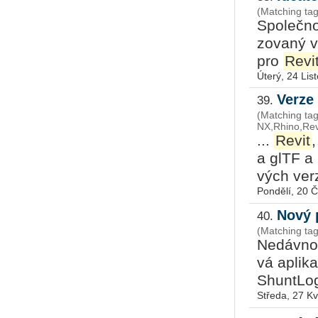
(Matching tag
Spo­leč­no
zo­va­ný v
pro
Revi
Úterý, 24 Lis
Verze
39.
(Matching ta
NX,Rhino,Rev
...
Revit
,
a glTF a 
vých verz
Pondělí, 20 
Nový 
40.
(Matching ta
Ne­dáv­no
vá apli­ka
Shunt­­Lo­
Středa, 27 K