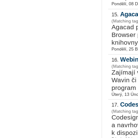
Pondělí, 08 
Agaca
15.
(Matching ta
Aga­cad př
Brow­ser 
knihov­ny 
Pondělí, 25 
Webin
16.
(Matching ta
Za­jí­ma­j
Wavin či 
pro­gram
Úterý, 13 Ún
Codes
17.
(Matching ta
Co­de­sign
a na­vr­ho
k dis­po­z