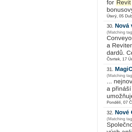
for
Revit
bo­nu­so­v
Úterý, 05 Du
Nová 
30.
(Matching tag
Con­veyor
a Re­vi­te
dar­dů. C
Čtvrtek, 17 
MagiC
31.
(Matching ta
... nej­no­
a při­ná­
umožňuje 
Pondělí, 07 
Nové 
32.
(Matching ta
Spo­leč­n
vých apli­