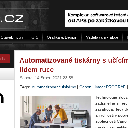
Stavebnictví
GIS
Grafika & Design
Vzdělávání - akce
Automatizované tiskárny s učícím
lidem ruce
Sobota, 14 Srpen 2021 23:58
Tags:
Automatizované tiskárny
|
Canon
|
image­PRO­GRAF
Tech­no­lo­gie slou­
za­dr­ži­tel­ně smě­řu
zá­sa­ho­vá. Tedy do
a rych­los­ti v po­pře
spo­leč­nos­ti Canon
nář­ským pro­jek­tem