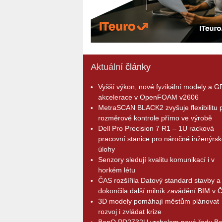
Aktuální
články
Vyšší výkon, nové fyzikální modely a 
akcelerace v OpenFOAM v2606
MetraSCAN BLACK2 zvyšuje flexibilitu p
rozměrové kontrole přímo ve výrobě
Dell Pro Precision 7 R1 – 1U racková
pracovní stanice pro náročné inženýrsk
úlohy
Senzory sledují kvalitu komunikací i v
horkém létu
ČAS rozšířila Datový standard stavby a
dokončila další milník zavádění BIM v 
3D modely pomáhají městům plánovat
rozvoj i zvládat krize
BenQ PD2732U vrcholem nové řady B