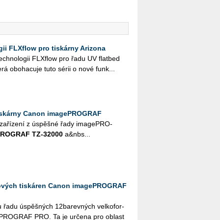
ii FLXflow pro tiskárny Arizona
ch­no­lo­gii FLX­flow pro řadu UV flat­bed
terá obo­ha­cu­je tuto sérii o nové funk...
tiskárny Canon imagePROGRAF
a­ří­ze­ní z úspěš­né řady image­PRO­
PRO­GRAF TZ-32000
a&nbs...
tových tiskáren Canon imagePROGRAF
řadu úspěš­ných 12ba­rev­ných vel­ko­for­
e­PRO­GRAF PRO. Ta je ur­če­na pro ob­last