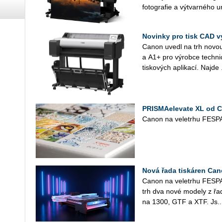
fo­to­gra­fie a vý­tvar­né­ho 
Novinky pro tisk CAD v
Canon uvedl na trh novo
a A1+ pro vý­rob­ce tech­nic
tis­ko­vých apli­ka­cí. Najde .
PRISMAelevate XL od Can
Canon na ve­letr­hu FESPA 
Nová řada tiskáren Can
Canon na ve­letr­hu FESPA
trh dva nové mo­de­ly z řady
na 1300, GTF a XTF. Js..