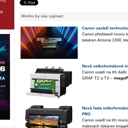
IM
Mohlo by vás zajímat:
Canon zavádí technolog
Canon před­sta­vil novou te
tis­ká­ren Ari­zo­na 1300, k
Nové velkoformátové 
Canon uvádí na trh další z
GRAF TZ a TX –
image­
Nová řada velkoformá
PRO
Canon uvedl na trh novou 
má­to­vých tis­ká­ren imag