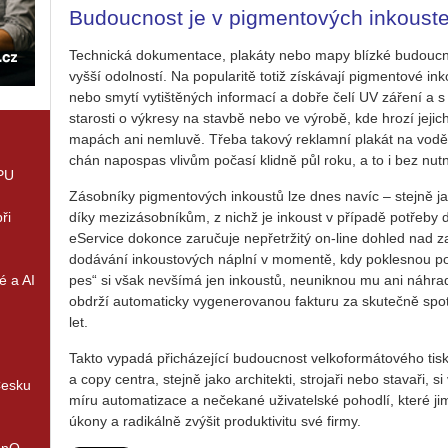
Bu­douc­nost je v pig­men­to­vých in­kous­t
Tech­nic­ká do­ku­men­ta­ce, pla­ká­ty nebo mapy blíz­ké bu­douc­n
vyšší odol­nos­tí. Na po­pu­la­ri­tě totiž zís­ká­va­jí pig­men­to­vé i
nebo smytí vy­tiš­tě­ných in­for­ma­cí a dobře čelí UV zá­ře­ní a s n
sta­ros­ti o vý­kre­sy na stav­bě nebo ve vý­ro­bě, kde hrozí je­jich p
ma­pách ani ne­mluvě. Třeba ta­ko­vý re­klam­ní pla­kát na vo­děo­
chán na­po­spas vli­vům po­ča­sí klid­ně půl roku, a to i bez nut­n
GPU
Zá­sob­ní­ky pig­men­to­vých in­kous­tů lze dnes navíc – stej­ně 
ři
díky me­zi­zá­sob­ní­kům, z nichž je in­koust v pří­pa­dě po­tře­by
eSer­vi­ce do­kon­ce za­ru­ču­je ne­pře­tr­ži­tý on-line do­hled nad za
do­dá­vá­ní in­kous­to­vých ná­pl­ní v mo­men­tě, kdy po­kles­nou p
é a AI
pes“ si však ne­vší­má jen in­kous­tů, ne­u­nik­nou mu ani ná­hra
ob­dr­ží au­to­ma­tic­ky vy­ge­ne­ro­va­nou fak­tu­ru za sku­teč­ně s
let.
Takto vy­pa­dá při­chá­ze­jí­cí bu­douc­nost vel­ko­for­má­to­vé­ho tisku.
a copy cen­t­ra, stej­ně jako ar­chi­tek­ti, stro­ja­ři nebo sta­va­ři
Česku
míru au­to­ma­ti­za­ce a ne­če­ka­né uži­va­tel­ské po­hod­lí, které 
úkony a ra­di­kál­ně zvý­šit pro­duk­ti­vi­tu své firmy.
enQ