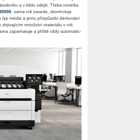
á­sob­ní­ku a v klidu ode­jít. Třeba no­vin­ka
30000
, sama roli za­ve­de, zkon­t­ro­lu­je
ná typ média a jemu při­způ­so­bí dáv­ko­vá­ní
 zbý­va­jí­cím množ­ství ma­te­ri­á­lu v roli.
 sama za­pa­ma­tu­je a příš­tě vždy au­to­ma­tic­