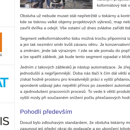
ko­for­má­to­vý tisk 
Ob­slu­ha už ne­bu­de muset stát ne­pře­tr­ži­tě u tis­kár­ny a kon­
kde se tisk­nou velké ob­je­my pro­jek­to­vých vý­kre­sů, map nebo 
za­vřít dvíř­ka a ode­jít. Vše ostat­ní už dnes zvlád­ne za­ří­dit ti
Seg­ment vel­ko­for­má­to­vé­ho tisku možná tro­chu při­po­mí­ná
a jen tak ne­změ­ní směr kvůli zá­va­nu větru. Je kon­zer­va­tiv­n
a změ­nám, jinde tak vý­raz­ným. I zde se ale po­ma­lu do po­pře­
a lze spat­řit záblesk, jak bude tento seg­ment vy­pa­dat v blíz­k
Jed­ním z ta­ko­vých zábles­ků je ná­stup au­to­ma­ti­za­ce. Je zře
jed­no­duš­ší a nej­pří­jem­něj­ší. Doba nás tlačí k čím dál větší efe
zís­kat hodně pro­sto­ru pro kre­a­tiv­něj­ší práci s vyšší při­da­
spon­den­ti udá­va­jí jako nej­vět­ší pří­nos po za­ve­de­ní au­to­ma­ti
a zjed­no­du­še­ní pra­cov­ních pro­ce­sů. To vede k větší pro­duk­t
vyšší mzdy při sou­čas­ném sní­že­ní počtu přesča­so­vých hodi
Po­hod­lí pře­de­vším
Dosud bylo zdlou­ha­vým stan­dar­dem, že ob­slu­ha tis­kár­ny mu­se
za­su­nout její před­ní okraj do po­da­va­če a po ukon­če­ní to­ho­to 