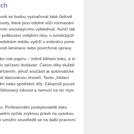
ech
os­ti se budou vy­zna­čo­vat také řá­do­vě
n­kous­ty, které jsou odol­né vůči roz­ma­zá­ní
ím sou­vi­se­jí­cí­mu vy­bled­nu­tí. Končí tak
o­ško­ze­ní vněj­ší­mi vlivy, o tu­ris­tic­kých
dol­ném médiu vy­dr­ží v ex­te­ri­é­ru po­ne­
os­ti la­mi­na­ce nebo po­vr­cho­vé úpra­vy.
jako role pa­pí­ru – měnit během tisku, a to
 do za­ří­ze­ní do­dá­ván. Canon díky služ­bě
­ří­ze­ním, jehož sou­čás­tí je au­to­ma­tic­ké
od sta­no­ve­nou úroveň. Tento „hlí­da­cí
d­ní nebo spo­třeb­ní díly. Zá­kaz­ník pouze
po­tře­bo­va­ný in­koust a ne­mu­sí na nic mys­
 Pro­fe­si­o­nál­ní po­sky­to­va­te­lé tisku
, si velmi rych­le zvyk­nou právě na vy­so­kou
jim umož­ní sou­stře­dit se na další pra­cov­ní