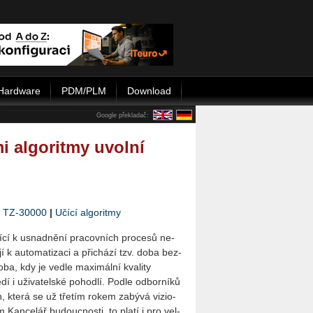
Hardware
PDM/PLM
Download
Google překladač:
i algoritmy uvolní
|
TZ-30000
|
Učící algoritmy
ží­cí k usnad­ně­ní pra­cov­ních pro­ce­sů ne­
­jí k au­to­ma­ti­za­ci a při­chá­zí tzv. doba bez­
ba, kdy je vedle ma­xi­mál­ní kva­li­ty
­dí i uži­va­tel­ské po­hod­lí. Podle od­bor­ní­ků
, která se už tře­tím rokem za­bý­vá vi­zi­o­
 Kan­ce­lář bu­douc­nos­ti, to platí i pro vel­