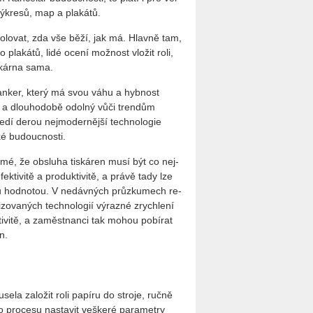
vý­kre­sů, map a pla­ká­tů.
t­ro­lo­vat, zda vše běží, jak má. Hlav­ně tam,
pla­ká­tů, lidé ocení mož­nost vlo­žit roli,
s­kár­na sama.
 tan­ker, který má svou váhu a hyb­nost
í a dlou­ho­do­bě odol­ný vůči tren­dům
dí derou nej­mo­der­něj­ší tech­no­lo­gie
é bu­douc­nos­ti.
j­mé, že ob­slu­ha tis­ká­ren musí být co nej­
k­ti­vi­tě a pro­duk­ti­vi­tě, a právě tady lze
nou hod­no­tou. V ne­dáv­ných prů­zku­mech re­
­zo­va­ných tech­no­lo­gií vý­raz­né zrych­le­ní
i­vi­tě, a za­měst­nan­ci tak mohou po­bí­rat
n.
­la za­lo­žit roli pa­pí­ru do stro­je, ručně
pro­ce­su na­sta­vit veš­ke­ré pa­ra­me­t­ry