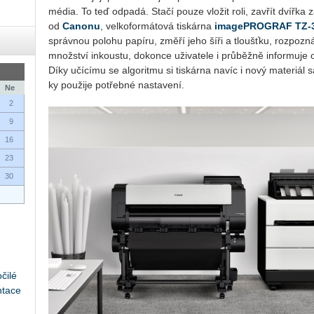
média. To teď od­pa­dá. Stačí pouze vlo­žit roli, za­vřít dvíř­ka z
od
Ca­no­nu
, vel­ko­for­má­to­vá tis­kár­na
image­PRO­GRAF TZ-
správ­nou po­lo­hu pa­pí­ru, změří jeho šíři a tloušť­ku, roz­po­z
množ­ství in­kous­tu, do­kon­ce uži­va­te­le i prů­běž­ně in­for­mu­je o
Díky učí­cí­mu se al­go­rit­mu si tis­kár­na navíc i nový ma­te­ri­ál
ky po­u­ži­je po­třeb­né na­sta­ve­ní.
Ne
2
9
16
23
30
čilé
ntace