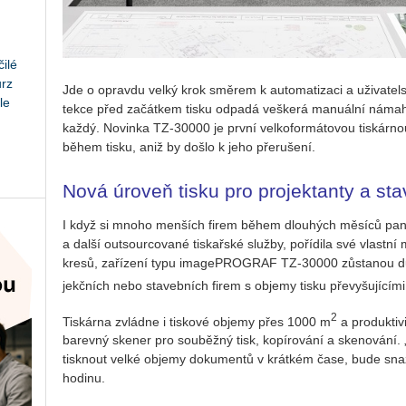
ilé
urz
Jde o oprav­du velký krok smě­rem k au­to­ma­ti­za­ci a uži­va­tel­s
le
tek­ce před za­čát­kem tisku od­pa­dá veš­ke­rá ma­nu­ál­ní ná­ma­
každý. No­vin­ka TZ-30000 je první vel­ko­for­má­to­vou tis­kár­nou
během tisku, aniž by došlo k jeho pře­ru­še­ní.
Nová úroveň tisku pro pro­jek­tan­ty a sta­
I když si mnoho men­ších firem během dlou­hých mě­sí­ců pan­d
a další out­sour­co­va­né tis­kař­ské služ­by, po­ří­di­la své vlast
kre­sů, za­ří­ze­ní typu image­PRO­GRAF TZ-30000 zů­sta­nou dů­le­
jekč­ních nebo sta­veb­ních firem s ob­je­my tisku pře­vy­šu­jí­cí
2
Tis­kár­na zvlád­ne i tis­ko­vé ob­je­my přes 1000 m
a pro­duk­ti­v
ba­rev­ný ske­ner pro sou­běž­ný tisk, ko­pí­ro­vá­ní a ske­no­vá­ní
tisk­nout velké ob­je­my do­ku­men­tů v krát­kém čase, bude snaz­
ho­di­nu.