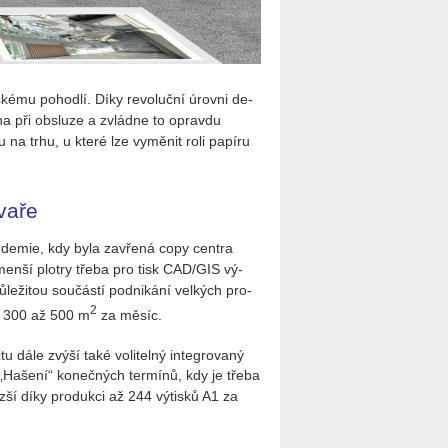
ké­mu po­hod­lí. Díky re­vo­luč­ní úrov­ni de­
ha při ob­slu­ze a zvlád­ne to oprav­du
 na trhu, u které lze vy­mě­nit roli pa­pí­ru
va­ře
e­mie, kdy byla za­vře­ná copy cen­t­ra
­ní menší plot­ry třeba pro tisk CAD/GIS vý­
ži­tou sou­čás­tí pod­ni­ká­ní vel­kých pro­
2
­mi 300 až 500 m
za měsíc.
i­tu dále zvýší také vo­li­tel­ný in­te­gro­va­ný
. „Ha­še­ní“ ko­neč­ných ter­mí­nů, kdy je třeba
ší díky pro­duk­ci až 244 vý­tis­ků A1 za