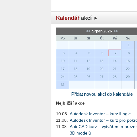
Kalendář
akcí
<<
Srpen 2026
>>
Po
Út
St
Čt
Pá
So
1
3
4
5
6
7
8
10
11
12
13
14
15
17
18
19
20
21
22
24
25
26
27
28
29
31
Přidat novou akci do kalendáře
Nejbližší akce
10.08.
Autodesk Inventor – kurz iLogic
11.08.
Autodesk Inventor – kurz pro pokro
11.08.
AutoCAD kurz – vytváření a preze
3D modelů