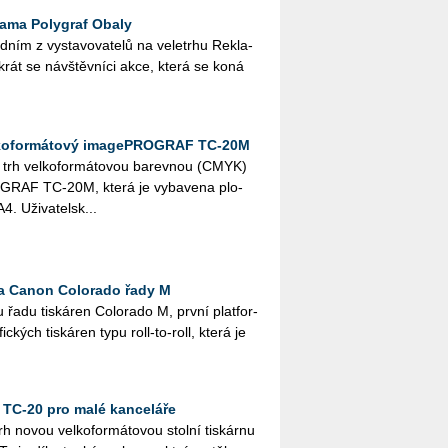
lama Polygraf Obaly
m z vy­sta­vo­va­te­lů na ve­letr­hu Re­kla­
­krát se ná­vštěv­ní­ci akce, která se koná
lkoformátový imagePROGRAF TC-20M
h vel­ko­for­má­to­vou ba­rev­nou (CMYK)
RO­GRAF TC-20M, která je vy­ba­ve­na plo­
. Uži­va­tel­sk...
rna Canon Colorado řady M
du tis­ká­ren Co­lo­ra­do M, první plat­for­
ic­kých tis­ká­ren typu roll-to-roll, která je
C-20 pro malé kanceláře
novou vel­ko­for­má­to­vou stol­ní tis­kár­nu