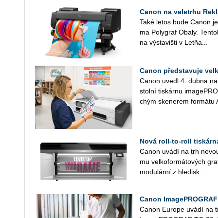
Canon na veletrhu Rek
Také letos bude Canon jed­ní
ma Po­ly­graf Obaly. Ten­to
na vý­sta­viš­ti v Letňa...
Canon představuje ve
Canon uvedl 4. dubna na tr
stol­ní tis­kár­nu image­P
chým ske­ne­rem for­má­tu A4
Nová roll-to-roll tiská
Canon uvádí na trh novou řa
mu vel­ko­for­má­to­vých gra­f
mo­du­lár­ní z hle­dis­k...
Canon ImagePROGRAF T
Canon Eu­ro­pe uvádí na trh 