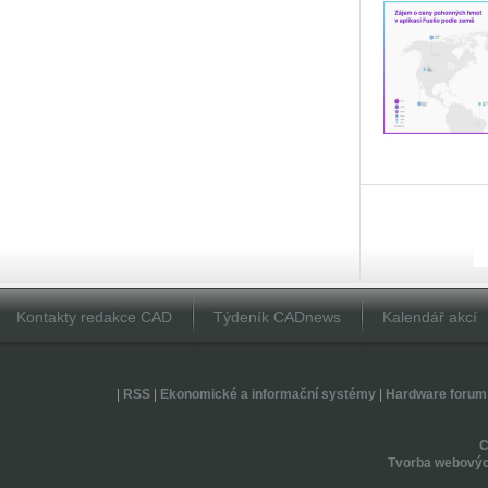
Kontakty redakce CAD
Týdeník CADnews
Kalendář akcí
|
RSS
|
Ekonomické a informační systémy
|
Hardware forum
Tvorba webovýc