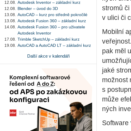
12.08.
Autodesk Inventor – základní kurz
stro­mů či
12.08.
Blender – úvod do 3D
13.08.
AutoCAD – kurz pro středně pokročilé
v ulici č
13.08.
Autodesk Fusion 360 – základní kurz
14.08.
Autodesk Fusion 360 – pro uživatele
Mo­bil­ní 
Autodesk Inventor
17.08.
Trimble SketchUp – základní kurz
ve­řej­nos
19.08.
AutoCAD a AutoCAD LT – základní kurz
pak měl u
Další akce v kalendáři
umožňující
jaké stro­
mož­nost m
s po­stup­n
může efek­
ných in­ve
Soft­ware 