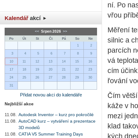
ní. Po na­
vřou pří­b
Kalendář
akcí
Mě­ře­ní t
<<
Srpen 2026
>>
sil­nic a 
Po
Út
St
Čt
Pá
So
Ne
1
2
par­cích ne
3
4
5
6
7
8
9
vá tep­lo­t
10
11
12
13
14
15
16
cím účin­ke
17
18
19
20
21
22
23
24
25
26
27
28
29
30
řo­vá­ní v
31
Čím větší 
Přidat novou akci do kalendáře
Nejbližší akce
ká­že v hor
11.08.
Autodesk Inventor – kurz pro pokročilé
mezi jed­no
11.08.
AutoCAD kurz – vytváření a prezentace
klad ta­ko­
3D modelů
11.08.
CATIA V5 Summer Training Days
kých dnec