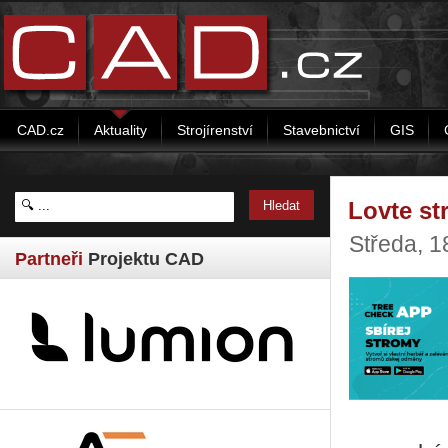
CAD.cz
Aktuality
Strojírenství
Stavebnictví
GIS
Lovte st
Středa, 1
Partneři
Projektu CAD