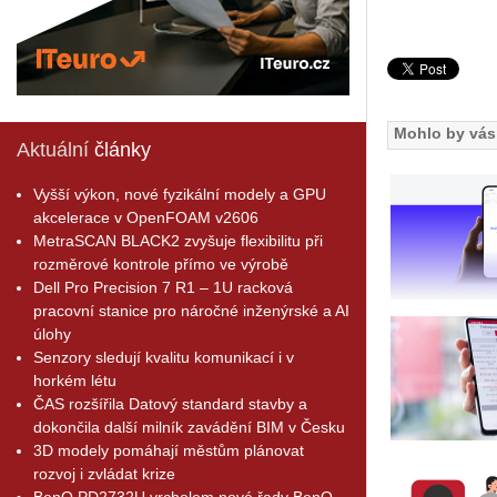
Mohlo by vás 
Aktuální
články
Vyšší výkon, nové fyzikální modely a GPU
akcelerace v OpenFOAM v2606
MetraSCAN BLACK2 zvyšuje flexibilitu při
rozměrové kontrole přímo ve výrobě
Dell Pro Precision 7 R1 – 1U racková
pracovní stanice pro náročné inženýrské a AI
úlohy
Senzory sledují kvalitu komunikací i v
horkém létu
ČAS rozšířila Datový standard stavby a
dokončila další milník zavádění BIM v Česku
3D modely pomáhají městům plánovat
rozvoj i zvládat krize
BenQ PD2732U vrcholem nové řady BenQ