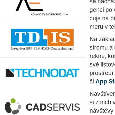
se na­chá­z
gen­ci po 
cu­je na pr
me­ru v te­l
Na zá­kla
stro­mu a u
řekne, kol
své lis­to
pro­stře­d
či
App St
Na­vští­ve
si z nich v
ná­vštěvy 