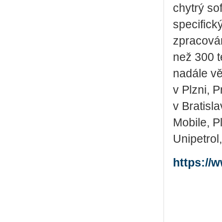
chytrý so
specifick
zpracován
než 300 t
nadále vě
v Plzni, P
v Bratisl
Mobile, P
Unipetrol
https://w