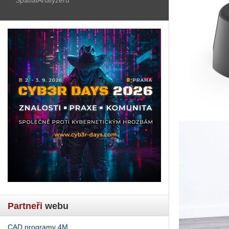
Partneři
webu
CAD programy 4M