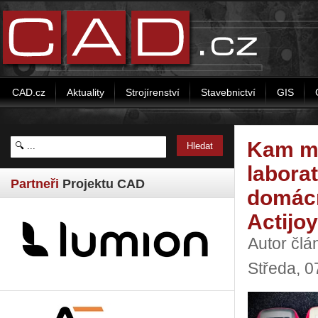
CAD.cz
Aktuality
Strojírenství
Stavebnictví
GIS
Kam mí
laborat
Partneři
Projektu CAD
domácn
Actijoy
Autor čl
Středa, 0