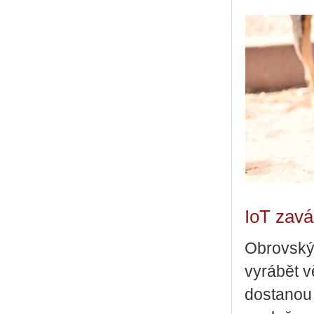
IoT zavá
Obrovský
vyrábět vě
dostanou 