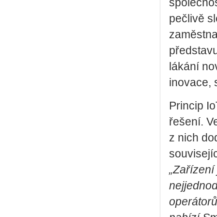
společnos
pečlivě s
zaměstna
představu
lákání no
inovace, 
Princip Io
řešení. V
z nich do
souvisejíc
„Zařízení
nejjednod
operátorů