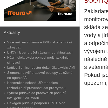
BOOTIQ p
Zakladatel
monitorova
skládá ze
Aktuality
vody a jí
Více než jen schéma – P&ID jako centrální
a odpočin
zdroj dat
vývojem t
ENCY Hyper prošel významnou aktualizací
Návrh elektrokola pomocí multifyzikálních
následně 
simulací
s veterin
Lattice Semiconductor dokončila akvizici AMI
Siemens rozvíjí pracovní postupy založené
Pokud jso
na agentní AI
upozorní,
Konstrukce nekončí 3D modelem –
rozhoduje připravenost dat pro výrobu
Synera přidává do pracovních postupů
inteligenci CAD tvarů
Hexagon přidává podporu OPC UA do
SpatialAnalyzeru