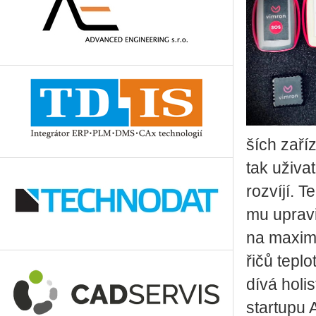
ších za­ří­z
tak uži­va­
roz­ví­jí. T
mu upra­vi
na ma­xi­m
ři­čů tep­l
dí­vá ho­lis
start­upu A