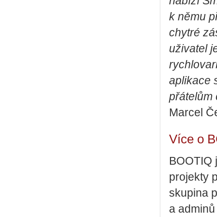
nabízí Sm
k němu př
chytré zá
uživatel j
rychlovar
aplikace 
přátelům 
Marcel Č
Více o 
BOOTIQ je
projekty 
skupina p
a adminů 