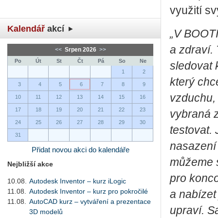
vy­u­ži­tí 
Kalendář
akcí
„V BOOTIQ
a zdraví. 
<<
Srpen 2026
>>
Po
Út
St
Čt
Pá
So
Ne
sledovat k
1
2
který chce
3
4
5
6
7
8
9
vzduchu, 
10
11
12
13
14
15
16
17
18
19
20
21
22
23
vybraná z
24
25
26
27
28
29
30
testovat.
31
nasazení 
Přidat novou akci do kalendáře
můžeme sv
Nejbližší akce
pro konco
10.08.
Autodesk Inventor – kurz iLogic
11.08.
Autodesk Inventor – kurz pro pokročilé
a nabízet 
11.08.
AutoCAD kurz – vytváření a prezentace
upraví. S
3D modelů