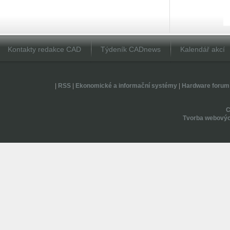
Kontakty redakce CAD
Týdeník CADnews
Kalendář akcí
|
RSS
|
Ekonomické a informační systémy
|
Hardware forum
Tvorba webovýc