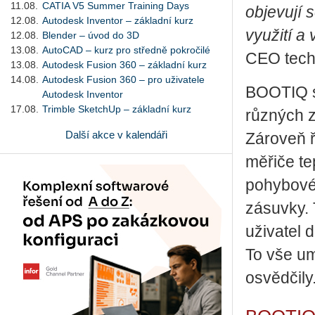
11.08.
CATIA V5 Summer Training Days
objevují 
12.08.
Autodesk Inventor – základní kurz
využití a
12.08.
Blender – úvod do 3D
13.08.
AutoCAD – kurz pro středně pokročilé
CEO tech
13.08.
Autodesk Fusion 360 – základní kurz
14.08.
Autodesk Fusion 360 – pro uživatele
BOOTIQ se
Autodesk Inventor
17.08.
Trimble SketchUp – základní kurz
různých z
Další akce v kalendáři
Zároveň ř
měřiče tep
pohybové 
zásuvky.
uživatel 
To vše um
osvědčily