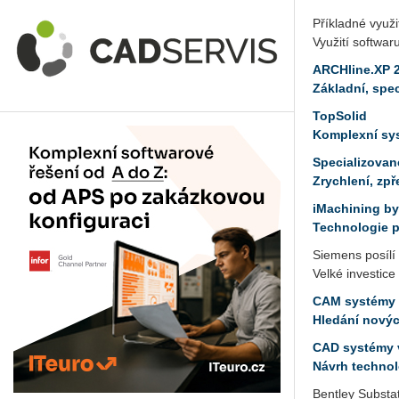
Příkladné využ
Využití softwar
ARCHline.XP 
Základní, spec
TopSolid
Komplexní sys
Specializova
Zrychlení, zpř
iMachining b
Technologie p
Siemens posílí
Velké investic
CAM systémy a
Hledání novýc
CAD systémy v
Návrh technol
Bentley Substat