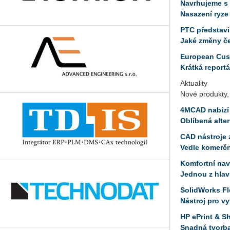
Navrhujeme s
Nasazení ryze
PTC představi
Jaké změny če
European Cus
Krátká report
Aktuality
Nové produkty,
4MCAD nabízí 
Oblíbená alte
CAD nástroje
Vedle komerčn
Komfortní nav
Jednou z hlav
SolidWorks F
Nástroj pro vy
HP ePrint & S
Snadná tvorba,