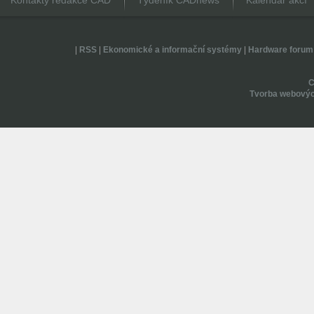
Kontakty redakce CAD
Týdeník CADnews
Kalendář akcí
|
RSS
|
Ekonomické a informační systémy
|
Hardware forum
Tvorba webovýc