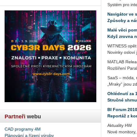
Systém pro int
Navigátor ve 
Způsoby a nás
Malé věci po
Když zrovna n
WITNESS opět 
Novinky osloví
MATLAB Releas
Rozšíření Para
SaaS – móda, n
„Mraky“ jsou zd
Ohlédnutí za 
Stručné shrnu
BI Forum 2010
Partneři
webu
Reportáž z k
Aktuality HW
CAD programy 4M
Nové monitory, 
Plánování a řízení výroby