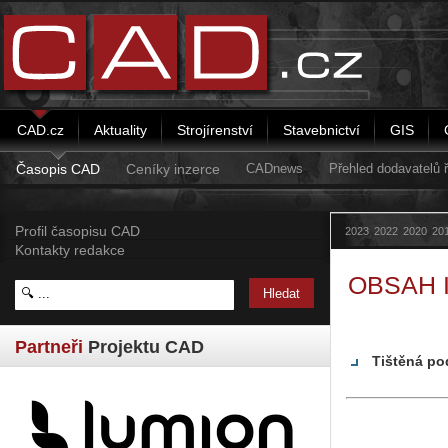
CAD.cz
Aktuality
Strojírenství
Stavebnictví
GIS
Časopis CAD
Ceníky inzerce
CADnews
Přehled dodavatelů
Profil časopisu CAD
2023
2022
2020
20
Kontakty redakce
OBSAH I
Partneři
Projektu CAD
Tištěná po