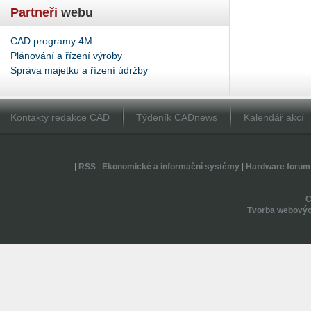
Partneři
webu
CAD programy 4M
Plánování a řízení výroby
Správa majetku a řízení údržby
Kontakty redakce CAD
Týdeník CADnews
Kalendář akcí
|
RSS
|
Ekonomické a informační systémy
|
Hardware forum
Tvorba webovýc