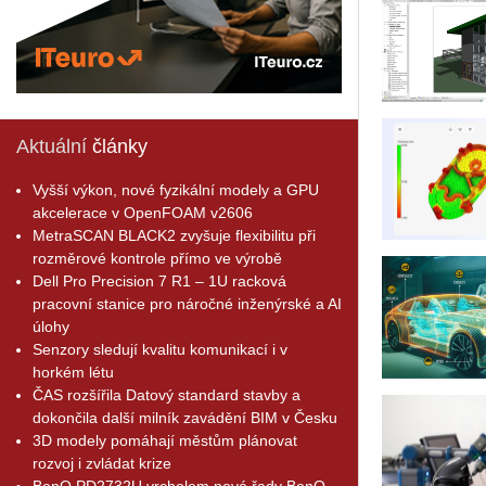
Aktuální
články
Vyšší výkon, nové fyzikální modely a GPU
akcelerace v OpenFOAM v2606
MetraSCAN BLACK2 zvyšuje flexibilitu při
rozměrové kontrole přímo ve výrobě
Dell Pro Precision 7 R1 – 1U racková
pracovní stanice pro náročné inženýrské a AI
úlohy
Senzory sledují kvalitu komunikací i v
horkém létu
ČAS rozšířila Datový standard stavby a
dokončila další milník zavádění BIM v Česku
3D modely pomáhají městům plánovat
rozvoj i zvládat krize
BenQ PD2732U vrcholem nové řady BenQ