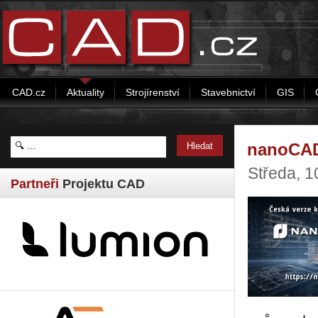
CAD.cz
Aktuality
Strojírenství
Stavebnictví
GIS
nanoCAD 
Středa, 
Partneři
Projektu CAD