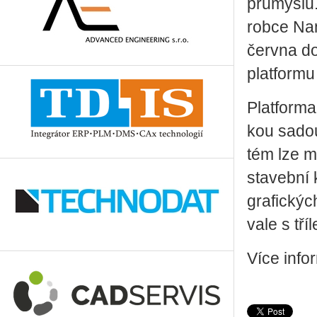
prů­mys­lu
rob­ce Na­
červ­na d
plat­for­m
Plat­for­m
kou sadou 
tém lze mo­
sta­veb­ní 
gra­fic­ký
va­le s tří­
Více in­for