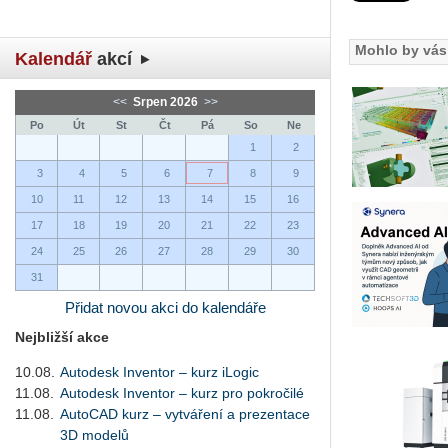
Mohlo by vás 
Kalendář
akcí
<<
Srpen 2026
>>
Po
Út
St
Čt
Pá
So
Ne
1
2
3
4
5
6
7
8
9
10
11
12
13
14
15
16
17
18
19
20
21
22
23
24
25
26
27
28
29
30
31
Přidat novou akci do kalendáře
Nejbližší akce
10.08.
Autodesk Inventor – kurz iLogic
11.08.
Autodesk Inventor – kurz pro pokročilé
11.08.
AutoCAD kurz – vytváření a prezentace
3D modelů