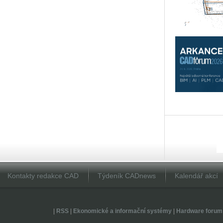
Kontakty redakce CAD
Týdeník CADnews
Kalendář akcí
|
RSS
|
Ekonomické a informační systémy
|
Hardware forum