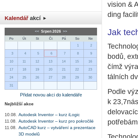
vi­si­on & 
ding fa­ci­
Kalendář
akcí
Jak tec
<<
Srpen 2026
>>
Po
Út
St
Čt
Pá
So
Ne
Tech­no­lo­
1
2
3
4
5
6
7
8
9
bodů, ex­tr
10
11
12
13
14
15
16
čímž vý­raz
17
18
19
20
21
22
23
tál­ních dv
24
25
26
27
28
29
30
31
Podle vý­z
Přidat novou akci do kalendáře
k 23,7ná­s
Nejbližší akce
de­lo­va­cí
10.08.
Autodesk Inventor – kurz iLogic
po­tře­bám
11.08.
Autodesk Inventor – kurz pro pokročilé
11.08.
AutoCAD kurz – vytváření a prezentace
3D modelů
Tech­no­lo­