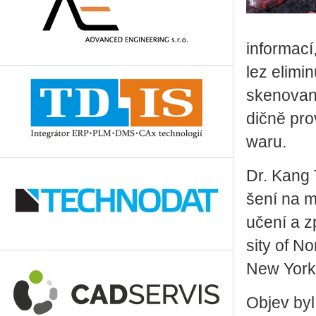
in­for­ma­c
lez eli­mi­
ske­no­va­
dič­ně pro
wa­ru.
Dr. Kang T
še­ní na mí
učení a zp
si­ty of No
New York
Objev byl