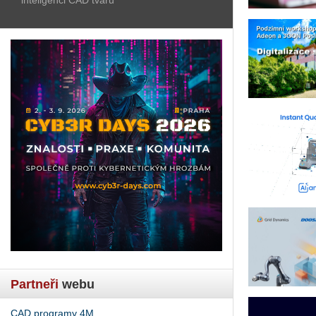
Partneři
webu
CAD programy 4M