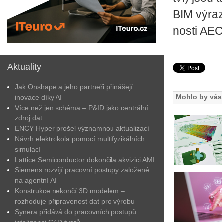
BIM vý­raz
nos­ti AEC
Aktuality
Jak Onshape a jeho partneři přinášejí
Mohlo by vás 
inovace díky AI
Více než jen schéma – P&ID jako centrální
zdroj dat
ENCY Hyper prošel významnou aktualizací
Návrh elektrokola pomocí multifyzikálních
simulací
Lattice Semiconductor dokončila akvizici AMI
Siemens rozvíjí pracovní postupy založené
na agentní AI
Konstrukce nekončí 3D modelem –
rozhoduje připravenost dat pro výrobu
Synera přidává do pracovních postupů
inteligenci CAD tvarů