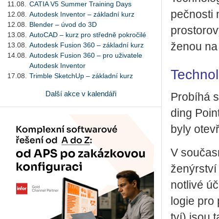
11.08.
CATIA V5 Summer Training Days
peč­nos­ti n
12.08.
Autodesk Inventor – základní kurz
12.08.
Blender – úvod do 3D
pro­sto­ro­
13.08.
AutoCAD – kurz pro středně pokročilé
že­nou na 
13.08.
Autodesk Fusion 360 – základní kurz
14.08.
Autodesk Fusion 360 – pro uživatele
Autodesk Inventor
Technol
17.08.
Trimble SketchUp – základní kurz
Další akce v kalendáři
Pro­bí­há 
ding Point 
byly ote­vř
V sou­čas­n
že­nýr­ství
not­li­vé ú
lo­gie pro 
tví) jsou t