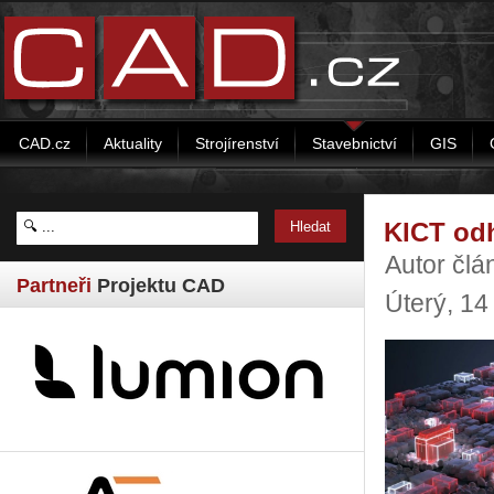
CAD.cz
Aktuality
Strojírenství
Stavebnictví
GIS
KICT odh
Autor čl
Partneři
Projektu CAD
Úterý, 14