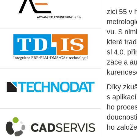
zi­ci 55 v 
me­t­ro­lo­
vu. S ni­mi
které tra­d
sl 4.0. při
za­ce a au­
ku­ren­ce­s
Díky zku­
s apli­ka­c
ho pro­ce­s
douc­nos­t
ho za­lo­že