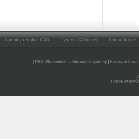
Kontakty redakce CAD
Týdeník CADnews
Kalendář akcí
|
RSS
|
Ekonomické a informační systémy
|
Hardware forum
Tvorba webovýc