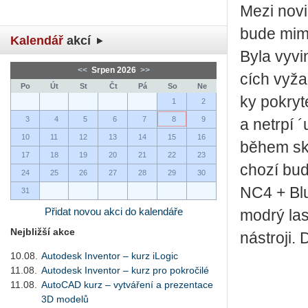
Mezi no­vi
bude mimo
Kalendář
akcí
Byla vy­vi­n
<<
Srpen 2026
>>
cích vy­ža­
Po
Út
St
Čt
Pá
So
Ne
ky po­kry­t
1
2
3
4
5
6
7
8
9
a ne­tr­pí 
10
11
12
13
14
15
16
během ske­n
17
18
19
20
21
22
23
cho­zí bud
24
25
26
27
28
29
30
NC4 + Blue
31
Přidat novou akci do kalendáře
modrý laser
Nejbližší akce
ná­stro­ji.
10.08.
Autodesk Inventor – kurz iLogic
11.08.
Autodesk Inventor – kurz pro pokročilé
11.08.
AutoCAD kurz – vytváření a prezentace
3D modelů