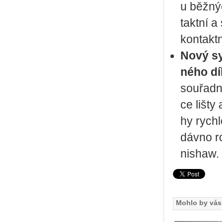
u běž­ný
takt­ní a
kon­takt­n
Nový sys­
né­ho dí
sou­řad­n
ce lišty
hy rych­l
dáv­no ro
nishaw.
Mohlo by vás 