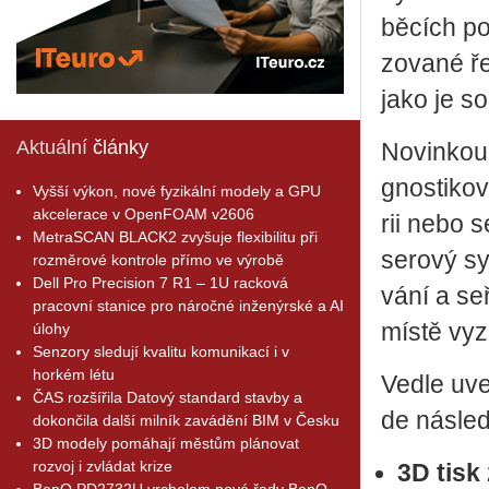
bě­cích pod
zo­va­né ře
jako je sou­
Aktuální
články
No­vin­kou 
gnos­ti­ko
Vyšší výkon, nové fyzikální modely a GPU
akcelerace v OpenFOAM v2606
rii nebo se­
MetraSCAN BLACK2 zvyšuje flexibilitu při
se­ro­vý s
rozměrové kontrole přímo ve výrobě
Dell Pro Precision 7 R1 – 1U racková
vá­ní a se­
pracovní stanice pro náročné inženýrské a AI
místě vy­z
úlohy
Senzory sledují kvalitu komunikací i v
horkém létu
Vedle uve­
ČAS rozšířila Datový standard stavby a
de ná­sle­du
dokončila další milník zavádění BIM v Česku
3D modely pomáhají městům plánovat
rozvoj i zvládat krize
3D tisk
BenQ PD2732U vrcholem nové řady BenQ