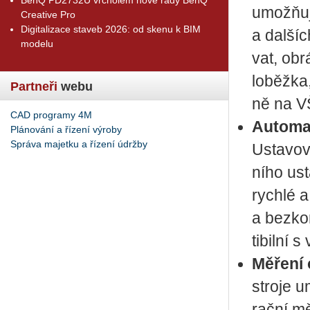
umož­ňu­je
Creative Pro
Digitalizace staveb 2026: od skenu k BIM
a dal­šíc
modelu
vat, ob­r
lo­běž­­k
Partneři
webu
ně na VŠ
CAD programy 4M
Au­to­ma­
Plánování a řízení výroby
Správa majetku a řízení údržby
Usta­vo­v
ní­ho usta
rych­lé a
a bez­kon
ti­bil­ní 
Mě­ře­ní 
stro­je u
rač­ní mě