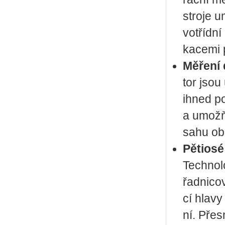
stro­je u
votříd­ní
ka­ce­mi p
Mě­ře­ní
tor jsou 
ihned po 
a umož­ňu
sa­hu ob­
Pě­ti­o­s
Tech­no­l
řad­ni­co
cí hlavy
ní. Přes­