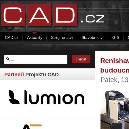
CAD.cz
Aktuality
Strojírenství
Stavebnictví
GIS
Renisha
budoucn
Partneři
Projektu CAD
Pátek, 13