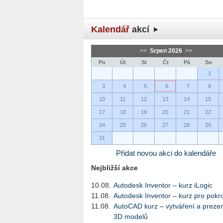
Kalendář
akcí
<<
Srpen 2026
>>
Po
Út
St
Čt
Pá
So
1
3
4
5
6
7
8
10
11
12
13
14
15
17
18
19
20
21
22
24
25
26
27
28
29
31
Přidat novou akci do kalendáře
Nejbližší akce
10.08.
Autodesk Inventor – kurz iLogic
11.08.
Autodesk Inventor – kurz pro pokro
11.08.
AutoCAD kurz – vytváření a preze
3D modelů