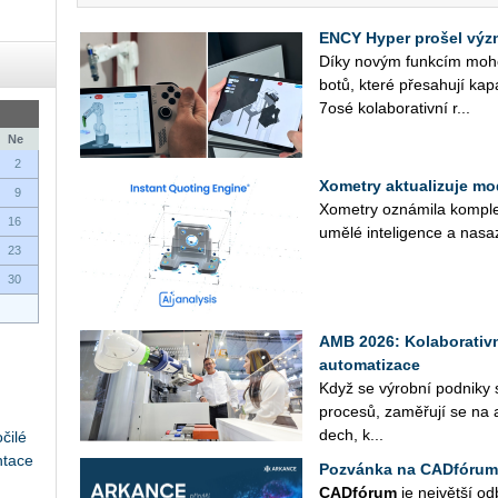
ENCY Hyper prošel výz
Díky novým funk­cím mohou u
bo­tů, které pře­sa­hu­jí ka­pa
7osé ko­la­bo­ra­tiv­ní r...
Ne
2
Xometry aktualizuje mo
9
Xo­me­t­ry ozná­mi­la kom­plex
16
umělé in­te­li­gen­ce a na­sa
23
30
AMB 2026: Kolaborativn
automatizace
Když se vý­rob­ní pod­ni­ky sna
pro­ce­sů, za­mě­řu­jí se na a
dech, k...
čilé
ntace
Pozvánka na CADfórum
CAD­fó­rum
je nej­vět­ší od­