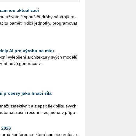
namnou aktualizací
ži­va­te­lé spouš­tět dráhy ná­stro­jů ro­
­ci­tu pa­mě­ti ří­di­cí jed­not­ky, pro­gra­mo­vat
dely AI pro výrobu na míru
­ní vy­lep­še­ní ar­chi­tek­tu­ry svých mo­de­lů
­ze­ní nové ge­ne­ra­ce v...
í procesy jako hnací síla
ží ze­fek­tiv­nit a zlep­šit fle­xi­bi­li­tu svých
u­to­ma­ti­zač­ní ře­še­ní – zej­mé­na v pří­pa­
 2026
bor­ná kon­fe­ren­ce, která spo­ju­je pro­fe­si­o­