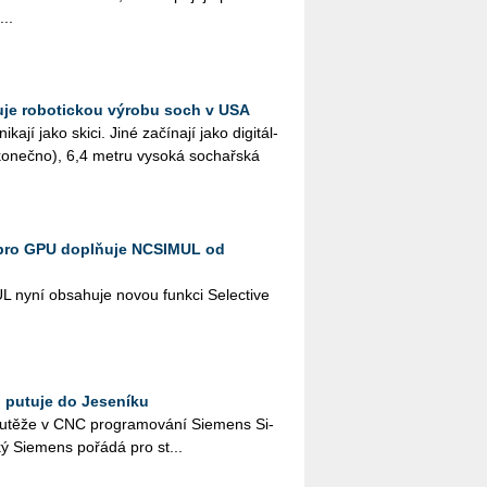
...
je robotickou výrobu soch v USA
ka­jí jako skici. Jiné za­čí­na­jí jako di­gi­tál­
­ko­neč­no), 6,4 metru vy­so­ká so­chař­ská
pro GPU doplňuje NCSIMUL od
L nyní ob­sa­hu­je novou funk­ci Se­lecti­ve
 putuje do Jeseníku
u­tě­že v CNC pro­gra­mo­vá­ní Sie­mens Si­
ý Sie­mens po­řá­dá pro st...