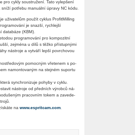
je pro cykly sou­stru­že­ní. Tato vy­lep­še­ní
je a sníží po­tře­bu ma­nu­ál­ní úpra­vy NC kódu.
ži­va­te­lům po­u­žít cyk­lus Pro­fit­Mil­ling
Pro­gra­mo­vá­ní je snaz­ší, rych­lej­ší
t­ní da­ta­bá­ze (KBM).
e­to­dou pro­gra­mo­vá­ní pro kom­po­zit­ní
uš­ší, zejmé­na u dílů s těžko pří­stup­ný­mi
ráhy ná­stro­je a vy­tvá­ří lepší po­vr­cho­vou
i­mostře­do­vým po­moc­ným vře­te­nem s po­
­nem na­mon­to­va­ným na stej­ném supor­tu
, která syn­chro­ni­zu­je po­hy­by v cyklu.
­sta­vit ná­stro­je od před­ních vý­rob­ců ná­
ed­no­du­še­ným pra­cov­ním tokem a za­ve­de­
ro­jů.
získáte na
www.espritcam.com
.