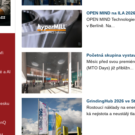
OPEN MIND na ILA 2026 
OPEN MIND Tech­no­lo­gies s
v Ber­lí­ně. Na...
ři
Početná skupina vysta
Měsíc před svou pre­mi­é­ro
(MTO Days) již při­bliž­n...
é a AI
GrindingHub 2026 ve St
Česku
Ros­tou­cí ná­kla­dy na ener­gii
ká ne­jis­to­ta a ne­u­stá­lý tl
enQ
IM