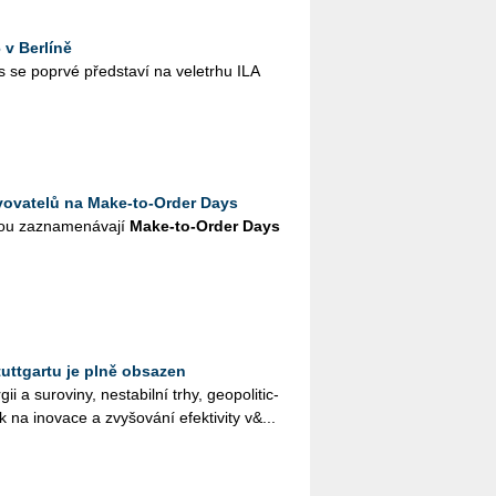
v Berlíně
e po­pr­vé před­sta­ví na ve­letr­hu ILA
vovatelů na Make-to-Order Days
u za­zna­me­ná­va­jí
Make-to-Order Days
uttgartu je plně obsazen
 a su­ro­vi­ny, ne­sta­bil­ní trhy, ge­o­po­li­tic­
ak na ino­va­ce a zvy­šo­vá­ní efek­ti­vi­ty v&...