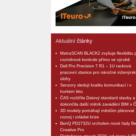
Aktuální
články
MetraSCAN BLACK2 zvyšuje flexibilitu p
rozměrové kontrole přímo ve výrobě
Dell Pro Precision 7 R1 – 1U racková
pracovní stanice pro náročné inženýrsk
úlohy
Senzory sledují kvalitu komunikací i v
horkém létu
ČAS rozšířila Datový standard stavby a
dokončila další milník zavádění BIM v 
3D modely pomáhají městům plánovat
rozvoj i zvládat krize
BenQ PD2732U vrcholem nové řady B
Creative Pro
Digitalizace staveb 2026: od skenu k B