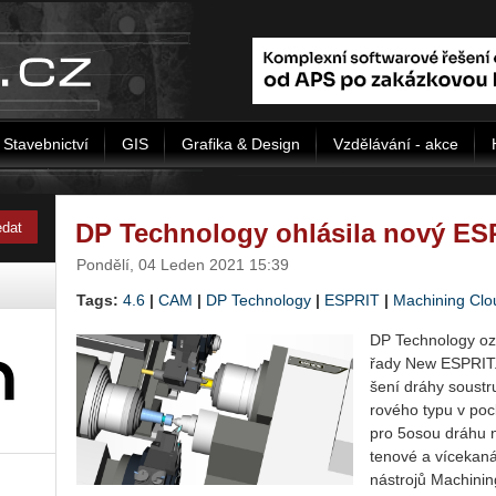
Stavebnictví
GIS
Grafika & Design
Vzdělávání - akce
DP Technology ohlásila nový ES
Pondělí, 04 Leden 2021 15:39
Tags:
4.6
|
CAM
|
DP Technology
|
ESPRIT
|
Machining Clo
DP Tech­no­lo­gy ozn
řady New ESPRIT. V
še­ní dráhy sou­stru
ro­vé­ho typu v po­ck
pro 5osou dráhu ná­s
te­no­vé a ví­ce­ka­ná
ná­stro­jů Ma­chi­n