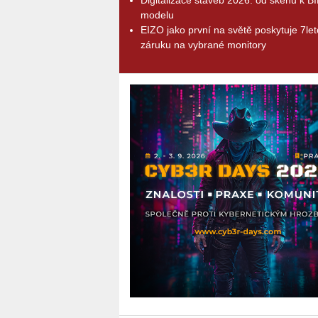
modelu
EIZO jako první na světě poskytuje 7le
záruku na vybrané monitory