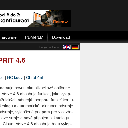
Hardware
PDM/PLM
Download
Google překladač:
PRIT 4.6
ud
|
NC kódy
|
Obrábění
a­mu­je novou ak­tu­a­li­za­ci své ob­lí­be­né
erze 4.6 ob­sa­hu­je funk­ce, jako vy­lep­
ž­nic­kých ná­stro­jů, pod­po­ra funk­cí kon­tu­
e­tingu a au­to­ma­tic­ká ori­en­ta­ce ná­stro­je
tro­je, vy­lep­še­ná pod­po­ra pro ví­ce­vře­
­lo­vé stro­je a nové při­po­je­ní k ka­ta­lo­gu
ing Cloud. Verze 4.6 ob­sa­hu­je řadu vy­lep­