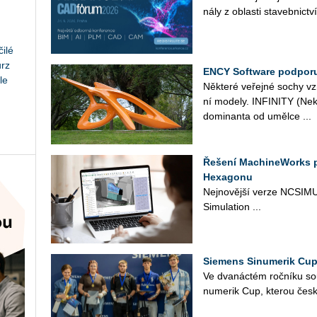
ná­ly z ob­las­ti sta­veb­nic­tví
ilé
urz
ENCY Software podporu
le
Ně­kte­ré ve­řej­né sochy vzni­
ní mo­de­ly. IN­FI­NI­TY (Ne
do­mi­nan­ta od uměl­ce ...
Řešení MachineWorks 
Hexagonu
Nej­no­věj­ší verze NC­SI­MU
Si­mu­lati­on ...
Siemens Sinumerik Cup
Ve dva­nác­tém roč­ní­ku so
nu­me­rik Cup, kte­rou česk