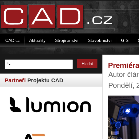
CAD.cz
Aktuality
Strojírenství
Stavebnictví
GIS
Premiéra
Autor člá
Partneři
Projektu CAD
Pondělí, 