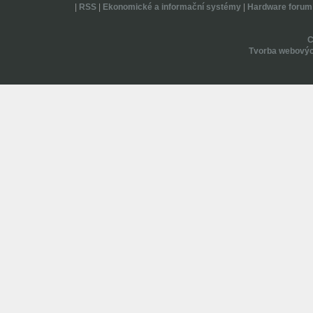
|
RSS
|
Ekonomické a informační systémy
|
Hardware forum
Tvorba webovýc