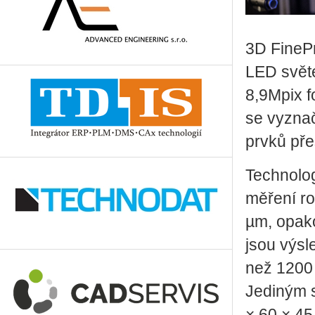
3D Fi­ne­Pre
LED svě­te
8,9Mpix fo­
se vy­zna­
prvků přes
Tech­no­lo
mě­ře­ní r
µm, opa­ko
jsou vý­sl
než 1200 b
Je­di­ným 
× 60 × 4