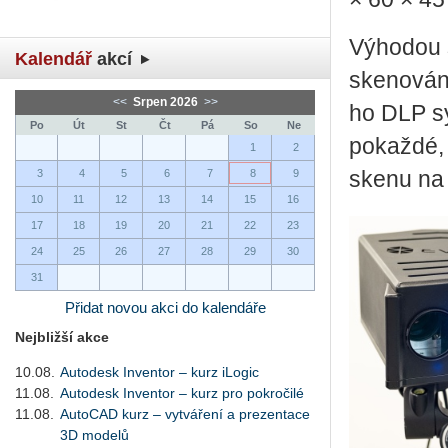
Vý­ho­dou 
Kalendář
akcí
ske­no­vá­
<<
Srpen 2026
>>
ho DLP sys
Po
Út
St
Čt
Pá
So
Ne
po­kaž­dé,
1
2
3
4
5
6
7
8
9
skenu na n
10
11
12
13
14
15
16
17
18
19
20
21
22
23
24
25
26
27
28
29
30
31
Přidat novou akci do kalendáře
Nejbližší akce
10.08.
Autodesk Inventor – kurz iLogic
11.08.
Autodesk Inventor – kurz pro pokročilé
11.08.
AutoCAD kurz – vytváření a prezentace
3D modelů