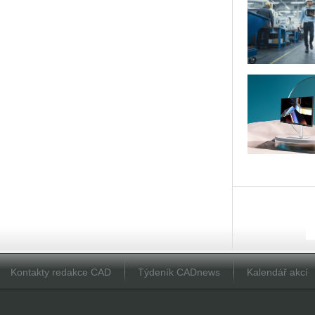
Kontakty redakce CAD
Týdeník CADnews
Kalendář akcí