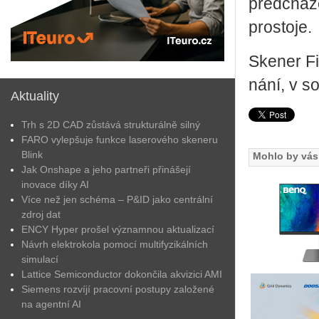
před­chá­z
pro­sto­je.
Ske­ner Fin
ná­ní, v so
Aktuality
Trh s 2D CAD zůstává strukturálně silný
FARO vylepšuje funkce laserového skeneru
Blink
Mohlo by vás 
Jak Onshape a jeho partneři přinášejí
inovace díky AI
Více než jen schéma – P&ID jako centrální
zdroj dat
ENCY Hyper prošel významnou aktualizací
Návrh elektrokola pomocí multifyzikálních
simulací
Lattice Semiconductor dokončila akvizici AMI
Siemens rozvíjí pracovní postupy založené
na agentní AI