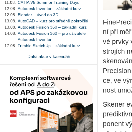
11.08.
CATIA V5 Summer Training Days
12.08.
Autodesk Inventor – základní kurz
12.08.
Blender – úvod do 3D
13.08.
AutoCAD – kurz pro středně pokročilé
Fi­ne­Pre­c
13.08.
Autodesk Fusion 360 – základní kurz
ní při mě­ř
14.08.
Autodesk Fusion 360 – pro uživatele
Autodesk Inventor
vé prvky v
17.08.
Trimble SketchUp – základní kurz
stro­jích
Další akce v kalendáři
ske­no­vá­n
Pre­ci­si­on
ce, ve vý­
nost umožňu
Ske­ner evi
pre­dik­tiv­
po­nent vý­